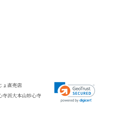
んじょ直売店
心寺派大本山妙心寺