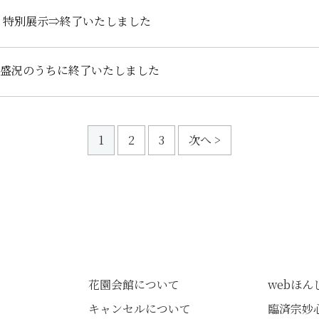
n」特別展示⇒終了いたしました
盛況のうちに終了いたしました
1
2
3
次へ >
花園会館について
webほ
キャンセルについて
臨済宗妙