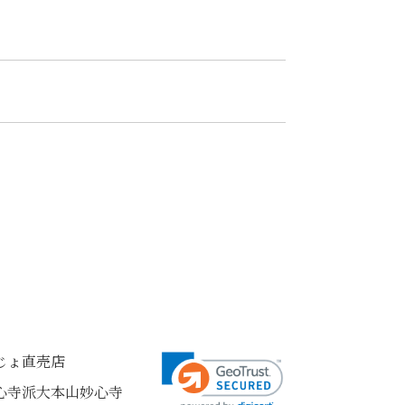
んじょ直売店
心寺派大本山妙心寺